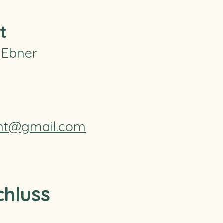
t
 Ebner
nt@gmail.com
hluss