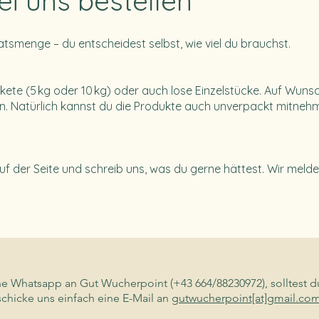
ei uns bestellen
tsmenge – du entscheidest selbst, wie viel du brauchst.
pakete (5 kg oder 10 kg) oder auch lose Einzelstücke. Auf Wun
n. Natürlich kannst du die Produkte auch unverpackt mitnehm
f der Seite und schreib uns, was du gerne hättest. Wir melde
ne Whatsapp an Gut Wucherpoint (+43 664/88230972), solltest 
schicke uns einfach eine E-Mail an
gutwucherpoint[at]gmail.co